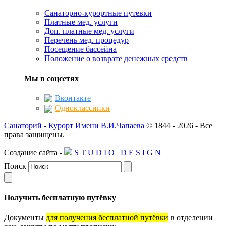
Санаторно-курортные путевки
Платные мед. услуги
Доп. платные мед. услуги
Перечень мед. процедур
Посещение бассейна
Положение о возврате денежных средств
Мы в соцсетях
Вконтакте
Одноклассники
Санаторий - Курорт Имени В.И.Чапаева
© 1844 -
2026 -
Все
права защищены.
Создание сайта -
S
T
U
D
I
O
D
E
S
I
G
N
Поиск
Получить бесплатную путёвку
Документы
для получения бесплатной путёвки
в отделении