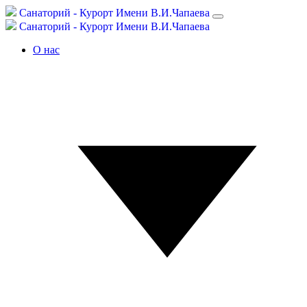
С
анаторий -
К
урорт
Имени В.И.Чапаева
С
анаторий -
К
урорт
Имени В.И.Чапаева
О нас