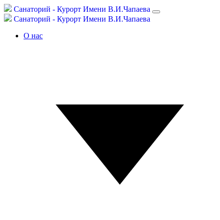
С
анаторий -
К
урорт
Имени В.И.Чапаева
С
анаторий -
К
урорт
Имени В.И.Чапаева
О нас