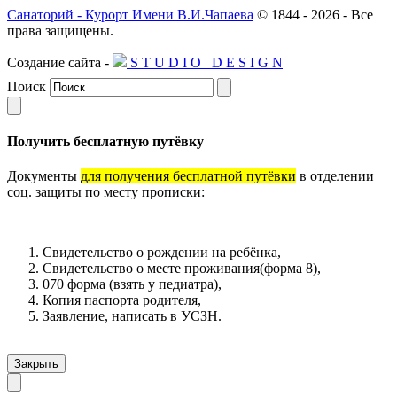
Санаторий - Курорт Имени В.И.Чапаева
© 1844 -
2026 -
Все
права защищены.
Создание сайта -
S
T
U
D
I
O
D
E
S
I
G
N
Поиск
Получить бесплатную путёвку
Документы
для получения бесплатной путёвки
в отделении
соц. защиты по месту прописки:
Свидетельство о рождении на ребёнка,
Свидетельство о месте проживания(форма 8),
070 форма (взять у педиатра),
Копия паспорта родителя,
Заявление, написать в УСЗН.
Закрыть