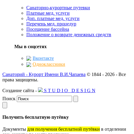
Санаторно-курортные путевки
Платные мед. услуги
Доп. платные мед. услуги
Перечень мед. процедур
Посещение бассейна
Положение о возврате денежных средств
Мы в соцсетях
Вконтакте
Одноклассники
Санаторий - Курорт Имени В.И.Чапаева
© 1844 -
2026 -
Все
права защищены.
Создание сайта -
S
T
U
D
I
O
D
E
S
I
G
N
Поиск
Получить бесплатную путёвку
Документы
для получения бесплатной путёвки
в отделении