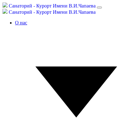
С
анаторий -
К
урорт
Имени В.И.Чапаева
С
анаторий -
К
урорт
Имени В.И.Чапаева
О нас