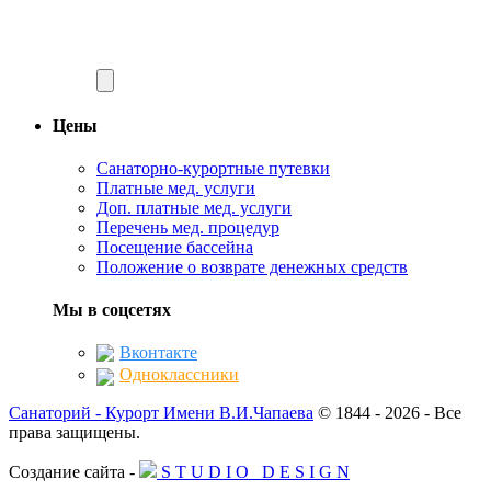
Цены
Санаторно-курортные путевки
Платные мед. услуги
Доп. платные мед. услуги
Перечень мед. процедур
Посещение бассейна
Положение о возврате денежных средств
Мы в соцсетях
Вконтакте
Одноклассники
Санаторий - Курорт Имени В.И.Чапаева
© 1844 -
2026 -
Все
права защищены.
Создание сайта -
S
T
U
D
I
O
D
E
S
I
G
N