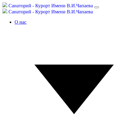
С
анаторий -
К
урорт
Имени В.И.Чапаева
С
анаторий -
К
урорт
Имени В.И.Чапаева
О нас